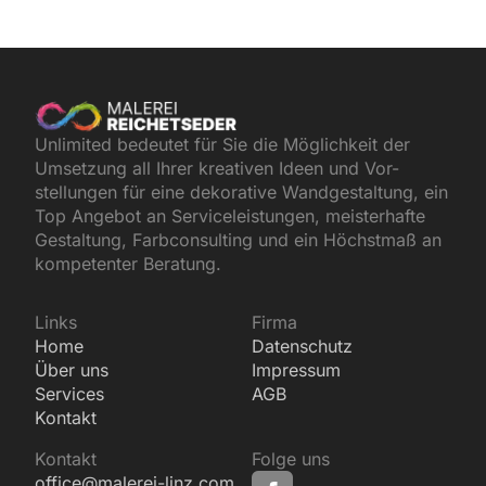
Unlimited bedeutet für Sie die Möglichkeit der
Umsetzung all Ihrer kreativen Ideen und Vor-
stellungen für eine dekorative Wandgestaltung, ein
Top Angebot an Serviceleistungen, meisterhafte
Gestaltung, Farbconsulting und ein Höchstmaß an
kompetenter Beratung.
Links
Firma
Home
Datenschutz
Über uns
Impressum
Services
AGB
Kontakt
Kontakt
Folge uns
office@malerei-linz.com